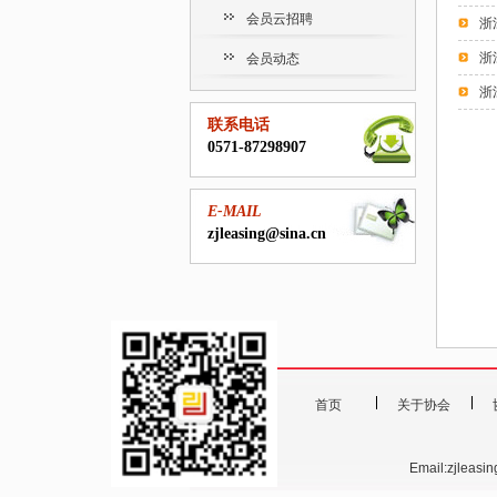
会员云招聘
浙
浙
会员动态
浙
联系电话
0571-87298907
E-MAIL
zjleasing@sina.cn
首页
关于协会
Email:zjlea