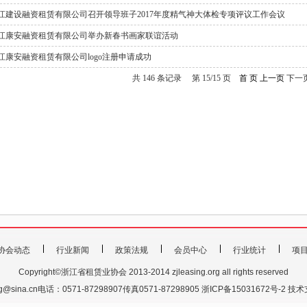
江建设融资租赁有限公司召开领导班子2017年度精气神大体检专项评议工作会议
江康安融资租赁有限公司举办新春书画家联谊活动
江康安融资租赁有限公司logo注册申请成功
共 146 条记录 第 15/15 页
首 页
上一页
下一页
协会动态
行业新闻
政策法规
会员中心
行业统计
项
Copyright©浙江省租赁业协会 2013-2014 zjleasing.org all rights reserved
sing@sina.cn电话：0571-87298907传真0571-87298905
浙ICP备15031672号-2
技术