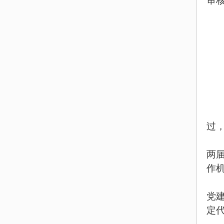
审
过
两
作
党
定