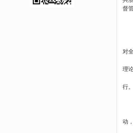
督
对
理
行
动