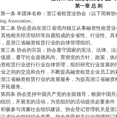
第一章
总
则
第一条
本团体名称：浙江省租赁业协会（以下简称协
ing Association。
第二条
协会
是
由在浙江省境内独立从事融资性租赁业
、其他相关经济组织等自愿组成的
全省性、行业性、具
体，是浙江省
融资
租赁
行
业的
自律管理组织
。
第三条
协会的宗旨：
协会
遵
守
国家的宪法、法律、法
价值观，遵守社会道德风尚。
贯彻党的方针、政策，执
融资
租赁
行
业进行行业
自律
管理，组织研究行业发展的
企业之间的交流和合作，不断提高
融资
租赁企业员工的
进浙江省
融资
租赁
行
业的发展服务，
为
提高浙江省
融资
断开拓服务。
第四条
协会坚持中国共产党的全面领导，根据中国共
的组织，开展党的活动，为党组织的活动提供必要条件
，积极参与清廉社会组织建设。
协会
登记管理机关是浙
浙江省社会组织综合党委。协会
接受相关行业
管理
部门