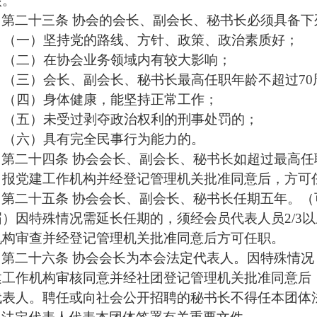
核。
第二十
三
条
协会的会长、副会长、秘书长必须具备下
（一）坚持党的路线、方针、政策、政治素质好；
（二）在协会业务领域内有较大影响；
（三）会长、副会长、秘书长最高任职年龄不超过
7
（四）身体健康，能坚持正常工作；
（五）未受过剥夺政治权利的刑事处罚的；
（六）具有完全民事行为能力的。
第二十
四
条
协会会长、副会长、秘书长如超过最高任
，报
党建工作机构
并经登记管理机关批准同意后，方可
第二十
五
条
协会会长、副会长、秘书长任期五年。（
届）因特殊情况需延长任期的，须经会员代表人员
2/
机构
审查并经登记管理机关批准同意后方可任职。
第二十
六
条
协会会长为本会法定代表人
。
因特殊情况
建工作机构审核同意
并经社团登记管理机关批准同意后
代表人。聘任或向社会公开招聘的秘书长不得任本团体