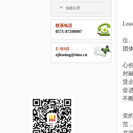
信息公开
Leas
联系电话
0571-87298907
位
团
E-MAIL
zjleasing@sina.cn
心
对
赁
促
不
党
范
共