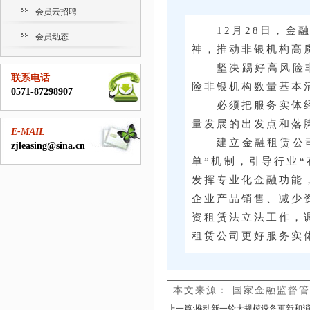
会员云招聘
12月28日，
会员动态
神，推动非银机构高
坚决踢好高风险
联系电话
险非银机构数量基本
0571-87298907
必须把服务实体
量发展的出发点和落
E-MAIL
建立金融租赁公
zjleasing@sina.cn
单”机制，
引导行业
发挥专业化金融功能
企业产品销售、减少
资租赁法立法工作，
租赁公司更好服务实
本文来源： 国家金融监督
上一篇:
推动新一轮大规模设备更新和消