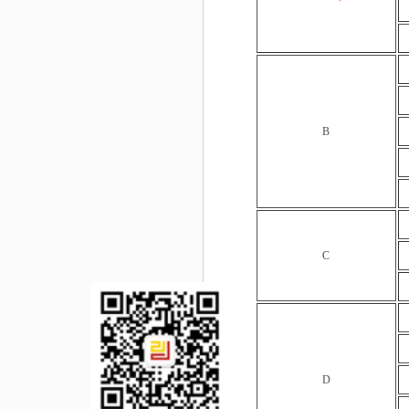
B
C
D