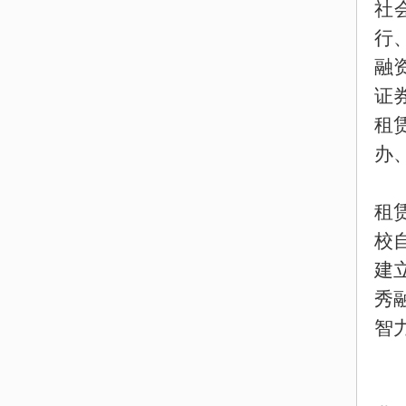
社
行
融
证
租
办
租
校
建
秀
智