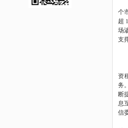
个
超
1
场
支
资
务
断
息
信