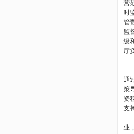
营
时
管
监
级
厅
通
策
资
支
业