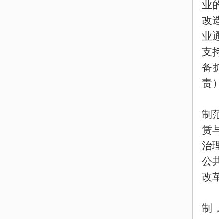
业
改
业
支
备
责
制
赁
治
公
改
制