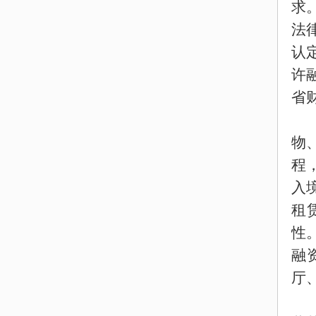
求
法
认
许
省
物
程
入
租
性
融
厅