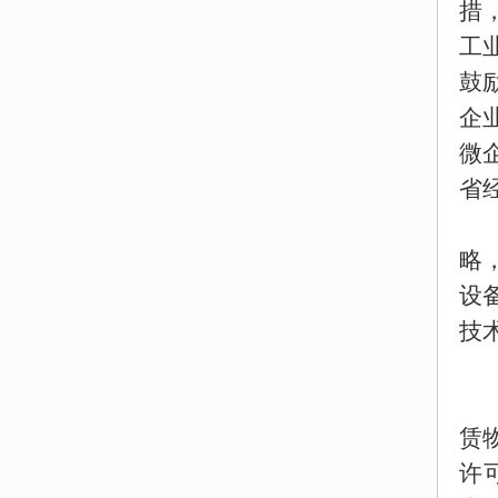
措
工
鼓
企
微
省
略
设
技
赁
许