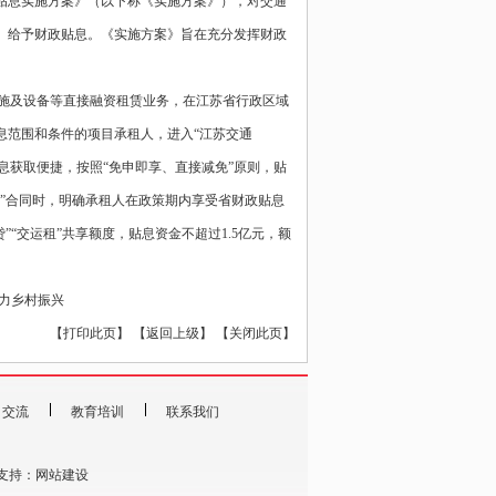
政贴息实施方案》（以下称《实施方案》），对交通
）给予财政贴息。《实施方案》旨在充分发挥财政
施及设备等直接融资租赁业务，在江苏省行政区域
息范围和条件的项目承租人，进入“江苏交通
贴息获取便捷，按照“免申即享、直接减免”原则，贴
租”合同时，明确承租人在政策期内享受省财政贴息
”“交运租”共享额度，贴息资金不超过1.5亿元，额
助力乡村振兴
【
打印此页
】 【
返回上级
】 【
关闭此页
】
目交流
教育培训
联系我们
支持：
网站建设