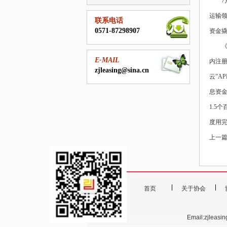
运输领
联系电话
0571-87298907
资金
E-MAIL
内注册
zjleasing@sina.cn
云”A
息资金
1.5
度用
上一篇
首页
关于协会
Email:zjlea