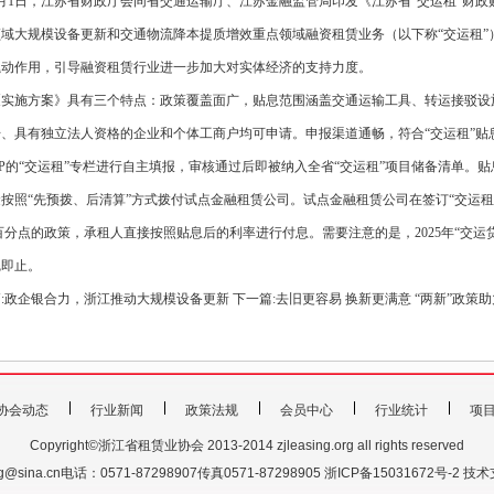
7月1日，江苏省财政厅会同省交通运输厅、江苏金融监管局印发《江苏省“交运租”财
域大规模设备更新和交通物流降本提质增效重点领域融资租赁业务（以下称“交运租”
撬动作用，引导融资租赁行业进一步加大对实体经济的支持力度。
《实施方案》具有三个特点：政策覆盖面广，贴息范围涵盖交通运输工具、转运接驳设
、具有独立法人资格的企业和个体工商户均可申请。申报渠道通畅，符合“交运租”贴
PP的“交运租”专栏进行自主填报，审核通过后即被纳入全省“交运租”项目储备清单。
按照“先预拨、后清算”方式拨付试点金融租赁公司。试点金融租赁公司在签订“交运
个百分点的政策，承租人直接按照贴息后的利率进行付息。需要注意的是，2025年“交运贷
完即止。
:
政企银合力，浙江推动大规模设备更新
下一篇:
去旧更容易 换新更满意 “两新”政策
协会动态
行业新闻
政策法规
会员中心
行业统计
项
Copyright©浙江省租赁业协会 2013-2014 zjleasing.org all rights reserved
sing@sina.cn电话：0571-87298907传真0571-87298905
浙ICP备15031672号-2
技术