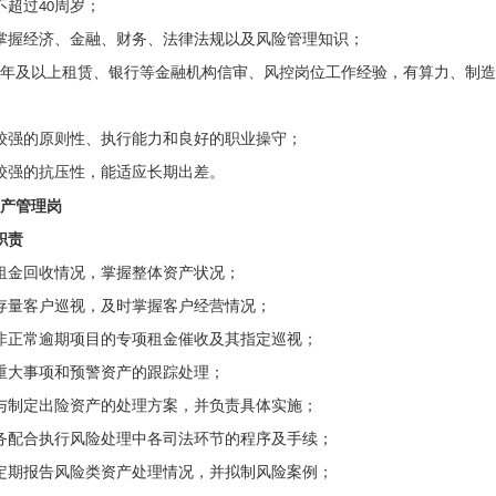
不超过
40
周岁；
掌握经济、金融、财务、法律法规以及风险管理知识；
年及以上租赁、银行等金融机构信审、风控岗位工作经验，有算力、制造
较强的原则性、执行能力和良好的职业操守；
较强的抗压性，能适应长期出差。
产管理岗
职责
租金回收情况，掌握整体资产状况；
存量客户巡视，及时掌握客户经营情况；
非正常逾期项目的专项租金催收及其指定巡视；
重大事项和预警资产的跟踪处理；
与制定出险资产的处理方案，并负责具体实施；
务配合执行风险处理中各司法环节的程序及手续；
定期报告风险类资产处理情况，并拟制风险案例；