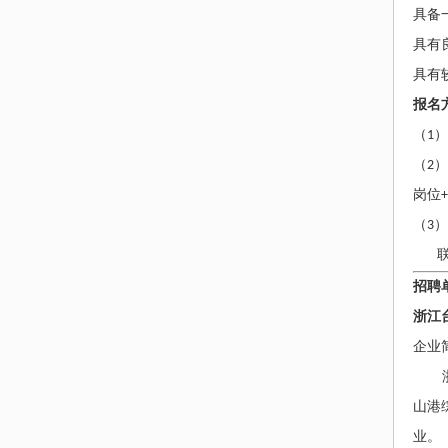
具备
具有
具有
报名
（
1
）
（
2
）
岗位
+
（
3
）
招聘
浙江
企业
山港
业。