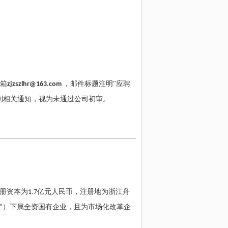
箱
zjzszlhr@163.com
，邮件标题注明
"
应聘
到相关通知，视为未通过公司初审。
册资本为
1.7
亿元人民币，注册地为浙江舟
”
）下属全资国有企业，且为市场化改革企