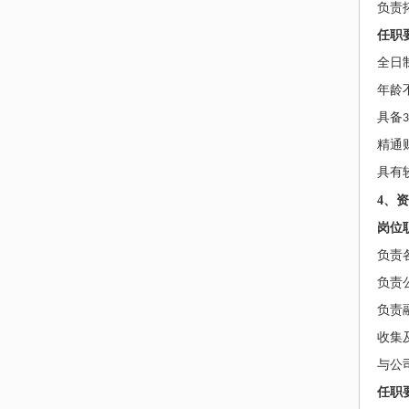
负责
任职
全日
年龄
具备
3
精通
具有
4
、
资
岗位
负责
负责
负责
收集
与公
任职