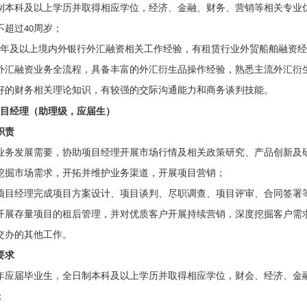
制本科及以上学历并取得相应学位，经济、金融、财务、营销等相关专业
不超过
40
周岁；
年及以上境内外银行外汇融资相关工作经验，有租赁行业外贸船舶融资经
外汇融资业务全流程，具备丰富的外汇衍生品操作经验，熟悉主流外汇衍
好的财务相关理论知识，有较强的交际沟通能力和商务谈判技能。
目经理（助理级，应届生）
职责
业务发展需要，协助项目经理开展市场行情及相关政策研究、产品创新及
挖掘市场需求，开拓并维护业务渠道，开展项目营销；
项目经理完成项目方案设计、项目谈判、尽职调查、项目评审、合同签署
开展存量项目的租后管理，并对优质客户开展持续营销，深度挖掘客户需
交办的其他工作。
要求
年应届毕业生，全日制本科及以上学历并取得相应学位，财会、经济、金
；