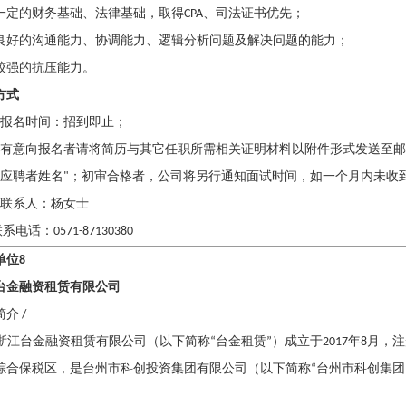
一定的财务基础、法律基础，取得
CPA
、司法证书优先；
良好的沟通能力、协调能力、逻辑分析问题及解决问题的能力；
较强的抗压能力。
方式
报名时间：招到即止；
有意向报名者请将简历与其它任职所需相关证明材料以附件形式发送至邮
应聘者姓名
"
；初审合格者，公司将另行通知面试时间，如一个月内未收
联系人：杨女士
联系电话：
0571-87130380
单位
8
台金融资租赁有限公司
简介
/
浙江台金融资租赁有限公司（以下简称
“
台金租赁
”
）成立于
2017
年
8
月，注
综合保税区，是台州市科创投资集团有限公司（以下简称
“
台州市科创集团