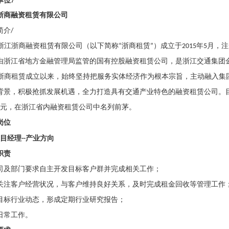
单位
7
浙商融资租赁有限公司
简介
/
浙江浙商融资租赁有限公司（以下简称
“
浙商租赁
”
）成立于
2015
年
5
月，注
由浙江省地方金融管理局监管的国有控股融资租赁公司，是浙江交通集团
浙商租赁成立以来，始终坚持把服务实体经济作为根本宗旨，主动融入集
背景，积极抢抓发展机遇，全力打造具有交通产业特色的融资租赁公司。
元，在浙江省内融资租赁公司中名列前茅。
岗位
目经理
--
产业方向
职责
司及部门要求自主开发目标客户群并完成相关工作；
关注客户经营状况，与客户维持良好关系，及时完成租金回收等管理工作
目标行业动态，形成定期行业研究报告；
日常工作。