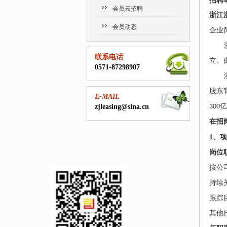
招聘
会员云招聘
浙江
会员动态
企业
联系电话
立、
0571-87298907
股东
E-MAIL
zjleasing@sina.cn
300
亿
在招
1
、
项
岗位
按公
持续
跟踪
其他