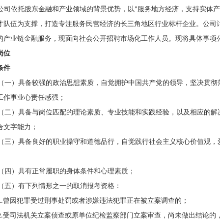
公司依托股东金融和产业领域的背景优势，以
“
服务地方经济，支持实体
才队伍为支撑，打造专注服务民营经济的长三角地区行业标杆企业。公司
的产业链金融服务，现面向社会公开招聘市场化工作人员。现将具体事项
岗位
条件
（一）具备较强的政治思想素质，自觉拥护中国共产党的领导，坚决贯彻
工作事业心责任感强；
（二）具备与岗位匹配的理论素质、专业技能和实践经验，以及相应的解
合文字能力；
（三）具备良好的职业操守和道德品行，自觉践行社会主义核心价值观，
（四）具有正常履职的身体条件和心理素质；
（五）有下列情形之一的取消报考资格：
.
曾因犯罪受过刑事处罚或者涉嫌违法犯罪正在被立案调查的；
.
受司法机关立案侦查或原单位纪检监察部门立案审查，尚未做出结论的