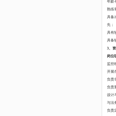
年龄
熟练
具备
2
先；
具有
具备
3
、
资
岗位
监控
开展
负责
负责
设计
与法
负责