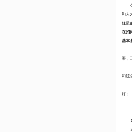
和人
优质
在招
基本
署，
和综
好；
1
2