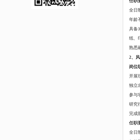
任职
全日
年龄
具备
3
纸、
熟悉
2
、
风
岗位
开展
独立
参与
研究
完成
任职
全日