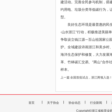
建活动。完善全民参与机制，搭
约用电、垃圾分类等低碳行为，
型。
良好生态环境是最普惠的民
·
山水浙江
”
行动，积极推进美丽单
争取设立钱江源
—
百山祖国家公
护。全域建设诗画浙江和美乡村
海洋生态保护和修复，大力发展
革、竹林碳汇交易、
“
两山
”
合作
样本。
上一篇:
全国首批试点，浙江两项入选
首页
关于协会
协会动态
行业新闻
Copyright©浙江省租赁业协会 201