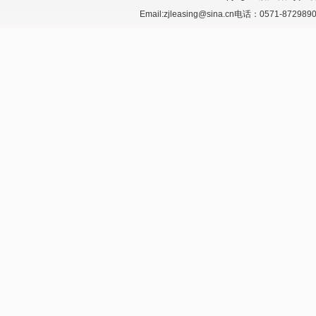
Email:zjleasing@sina.cn电话：0571-87298