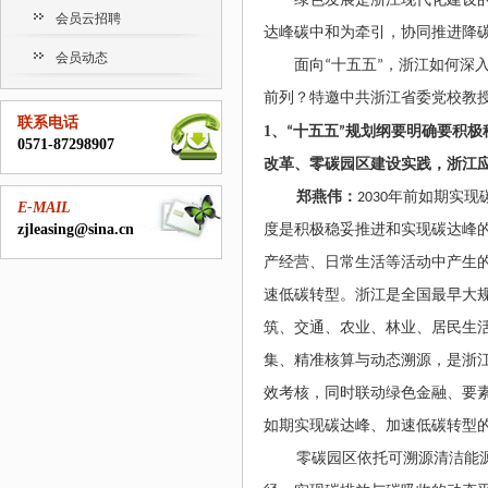
绿色发展是浙江现代化建设
会员云招聘
达峰碳中和为牵引，协同推进降
会员动态
面向
“
十五五
”
，浙江如何深
前列？特邀中共浙江省委党校教
联系电话
1
、
“
十五五
”
规划纲要明确要积极
0571-87298907
改革、零碳园区建设实践，浙江
郑燕伟：
2030
年前如期实现
E-MAIL
zjleasing@sina.cn
度是积极稳妥推进和实现碳达峰
产经营、日常生活等活动中产生
速低碳转型。浙江是全国最早大
筑、交通、农业、林业、居民生
集、精准核算与动态溯源，是浙
效考核，同时联动绿色金融、要
如期实现碳达峰、加速低碳转型
零碳园区依托可溯源清洁能