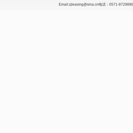
Email:zjleasing@sina.cn电话：0571-87298