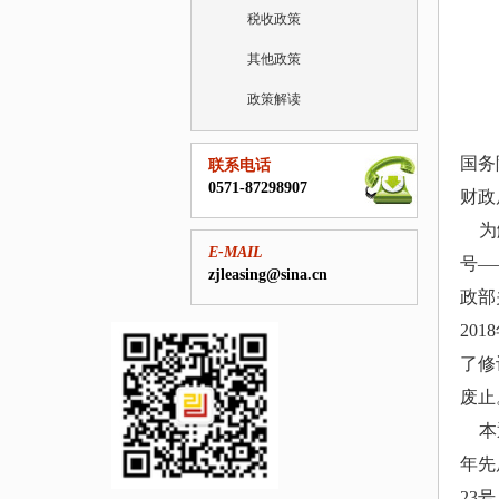
税收政策
其他政策
政策解读
国务
联系电话
0571-87298907
财政
为解
E-MAIL
号—
zjleasing@sina.cn
政部
20
了修
废止
本
年先
23