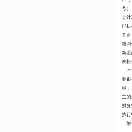
号）
会计
已执
并财
准则
新金
表格
本
业银
容，
主的
财务
执行
附