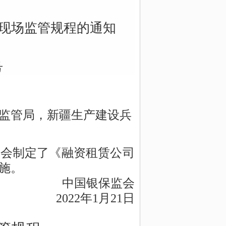
监管局，新疆生产建设兵
监会制定了《融资租赁公司
施
。
中国银保监会
202
2
年
1
月
21
日