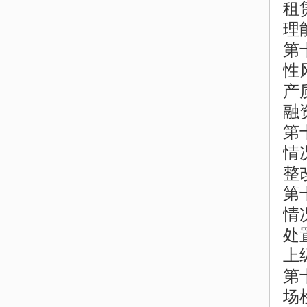
租
理
第
性
产
融
第
情
整
第
情
处
上
第
场