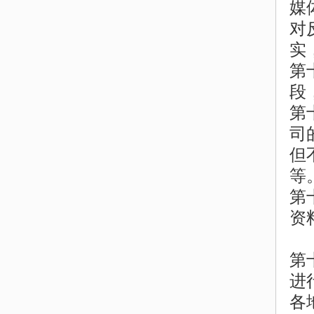
媒
对
实
第
段
第
司
但
等
第
资
第
进
各