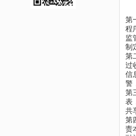
第
程
监
制
第
过
信
警
第
表
共
第
责