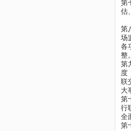
第
估
第
场
各
整
第
度
联
大
第
行
全
第