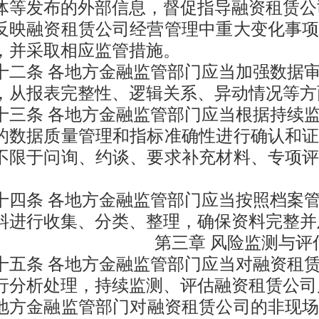
体等发布的外部信息，督促指导融资租赁公
反映融资租赁公司经营管理中重大变化事
，并采取相应监管措施。
十
二
条
各地方金融监管部门应当加强数据
，从报表完整性、逻辑关系、异动情况等方
十
三
条
各地方金融监管部门应当根据持续
的数据质量管理和指标准确性进行确认和
不限于问询、约谈、要求补充材料、专项
。
十
四
条
各地方金融监管部门应当按照档案
料进行收集、分类、整理，确保资料完整并
第三章
风险监测与评
十
五
条
各地方金融监管部门应当对融资租
行分析处理，持续监测、评估融资租赁公司
地方金融监管部门对融资租赁公司的非现