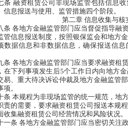
七
条
融资租赁公司非现场监管包括信息收
、信息报送与使用、监管措施四个阶段。
第二章
信息收集与核
八
条
各地方金融监管部门
应当督促指导
融
监管信息报送制度，按照银保监会和地方
项数据信息和非数据信息，确保报送信息
。
九
条
各地方金融监管部门
应当要求
融资租
，
在
下列事项发生后5个工作日内向地方
交易
、
重大待决诉讼仲裁及地方金融监管
事项。
十条
本规程为非现场监管的统一规范，地
职责的需要，要求融资租赁公司报送本规
面收集融资租赁公司经营情况和风险状况。
十
一
条
各地方金融监管部门应当密切关注