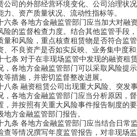
赁公司的外部经营环境变化、公司治理状
能力、资产质量状况、流动性指标等。
十
六
条
各地方金融监管部门应当加大对融
风险的监督检查力度。结合其他监管手段
质量和风险，重点核查租赁物是否符合监
资、不良资产是否如实反映、业务集中度和
十
七
条
对于在非现场监管中发现的融资租
况，各地方金融监管部门可以采取风险提
改等措施，并密切监督整改进展。
十八
条
融资租赁公司出现重大风险、突发
况，各地方金融监管部门应当分析原因，
置，并按照有关重大风险事件报告制度的
级地方金融监管部门报告。
十九
条
各地方金融监管部门应当结合日常
检查等情况撰写年度监管报告，对非现场