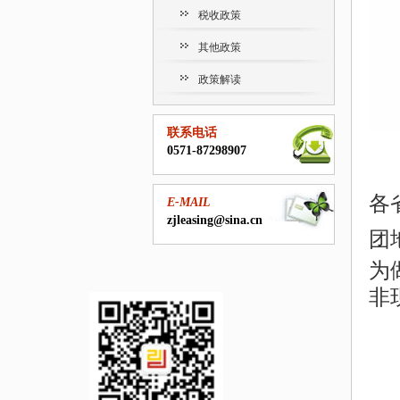
税收政策
其他政策
政策解读
联系电话
0571-87298907
各
E-MAIL
zjleasing@sina.cn
团
为
非