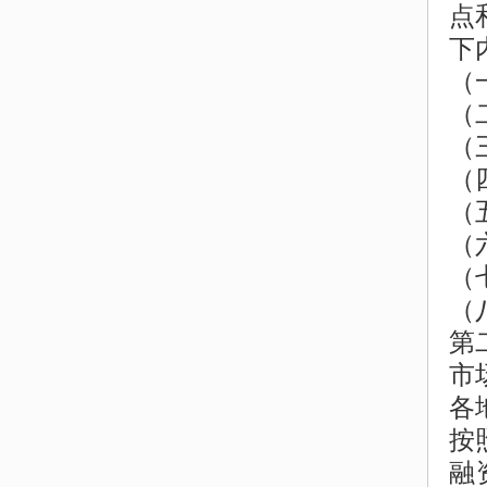
点
下
（
（
（
（
（
（
（
（
第
市
各
按
融