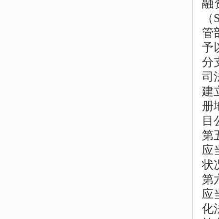
融
（
管
予
分
司
建
册
目
第
应
状
第
应
化