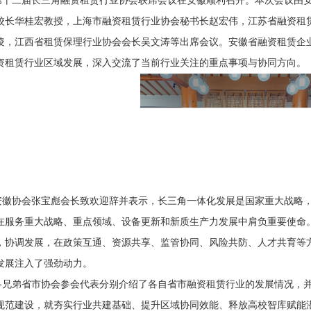
第十二届长三角融资租赁行业协会联席会议在安徽顺利召开。本次会议由
校长华桂宏教授，上海市融资租赁行业协会秘书长赵宏伟，江苏省融资租
凌，江西省租赁保理行业协会会长吴文涛等出席会议。安徽省融资租赁企
资租赁行业区域发展，
深入交流了当前行业关注的重点事项与协同方向。
安徽协会张宝彪会长致欢迎辞并表示，长三角一体化发展是国家重大战略
在服务重大战略、重点领域、设备更新和新质生产力发展中肩负重要使命
，协调发展，在政策互通、资源共享、监管协同、风险共防、人才共育等
发展注入了强劲动力。
各兄弟省市协会参会代表分别介绍了各自省市融资租赁行业的发展情况，
规范建设，就夯实行业共建基础、提升区域协同效能、释放高校智库赋能