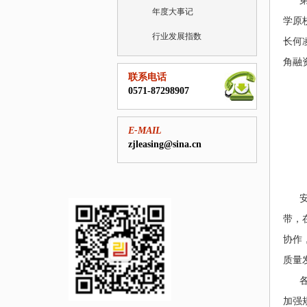
年度大事记
学原
行业发展指数
长何
角融
联系电话
0571-87298907
E-MAIL
zjleasing@sina.cn
带，
协作
质量
加强